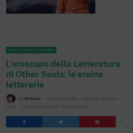
LIBRI, E-BOOK E DINTORNI
L’oroscopo della Letteratura
di Other Souls: le eroine
letterarie
By
Ida Basile
1 Novembre 2022
Updated:
23 Marzo
2024
Nessun commento
3 Mins Read