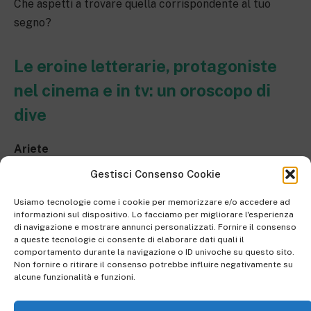
Che aspetti a trovare quella corrispondente al tuo
segno?
Le eroine letterarie, protagoniste
nel cinema e in tv: un oroscopo di
dive
Ariete
Conosci la regina Cleopatra? Tutti la ricordano per la
Gestisci Consenso Cookie
sua bellezza, ma in realtà è stata una grande guerriera
Usiamo tecnologie come i cookie per memorizzare e/o accedere ad
che, con strategia e determinazione, ha saputo
informazioni sul dispositivo. Lo facciamo per migliorare l'esperienza
conquistare il mondo antico. Sii come lei, raggiungi i
di navigazione e mostrare annunci personalizzati. Fornire il consenso
a queste tecnologie ci consente di elaborare dati quali il
tuoi obiettivi e non badare a chi ti giudica solo
comportamento durante la navigazione o ID univoche su questo sito.
dall’apparenza!
Non fornire o ritirare il consenso potrebbe influire negativamente su
alcune funzionalità e funzioni.
Toro