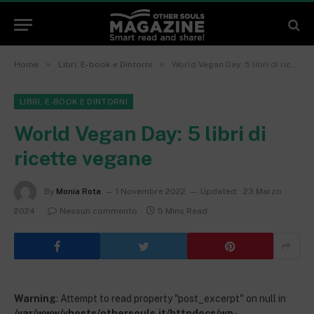
»
»
Home
Libri, E-book e Dintorni
World Vegan Day: 5 libri di ricette vegane
LIBRI, E-BOOK E DINTORNI
World Vegan Day: 5 libri di
ricette vegane
By
Monia Rota
1 Novembre 2022
Updated:
23 Marzo
2024
Nessun commento
5 Mins Read
Warning
: Attempt to read property "post_excerpt" on null in
/var/www/vhosts/othersouls.it/httpdocs/wp-