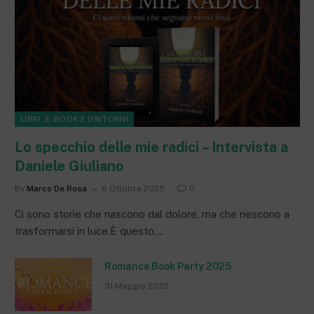
LIBRI, E-BOOK E DINTORNI
Lo specchio delle mie radici – Intervista a
Daniele Giuliano
By
Marco De Rosa
6 Ottobre 2025
0
Ci sono storie che nascono dal dolore, ma che riescono a
trasformarsi in luce.È questo…
Romance Book Party 2025
31 Maggio 2025