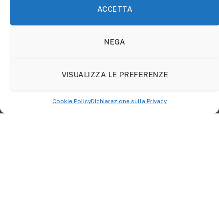
Bridget Jones insegna che basta poco, per
ACCETTA
rivoluzionare una vita intera. Uscire da sotto al
piumone può essere una delle più belle avventure di
NEGA
questo mese. Mettiti nei pasticci!
Gemelli
VISUALIZZA LE PREFERENZE
Spicchi
sempre
per organizzazione e intelletto, e
questo mese potrai destreggiarti con sicurezza in
Cookie Policy
Dichiarazione sulla Privacy
nuovi progetti. Non temere di caricarti troppo,
Gemelli, perché l’influsso della mitica Matilde guida i
tuoi passi lungo sentieri fruttuosi.
Cancro
Artemisia Gentileschi ha trasformato il dolore in arte.
Per questo, Cancro, le stelle ti invitano a fare uso della
tua sensibilità: muta ciò che ti intristisce in qualcosa
che tutti possano ammirare.