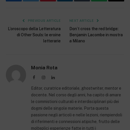
Facebook
Twitter
Pinterest
LinkedIn
Tumblr
WhatsApp
Email
PREVIOUS ARTICLE
NEXT ARTICLE
L’oroscopo della Letteratura
Don’t cross the red bridge:
di Other Souls: le eroine
Benjamin Lacombe in mostra
letterarie
a Milano
Monia Rota
Facebook
Instagram
LinkedIn
Editor, curatrice editoriale, ghostwriter, mentor e
docente. Nel corso degli anni, ha capito di amare
le commistioni culturali e interdisciplinari più dei
dogmi delle singole materie. Porta questa
passione negli articoli e nelle lezioni, riempiendoli
di riferimenti e connessioni atipiche, frutto delle
molteplici esperienze fatte in tutti i